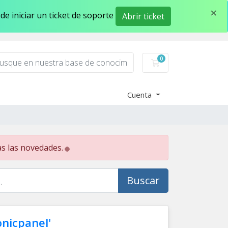
×
e iniciar un ticket de soporte
Abrir ticket
0
Carro de Pedidos
Cuenta
as las novedades.
Buscar
onicpanel'