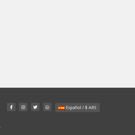
Español / $ ARS
.