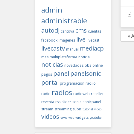
admin
administrable
autodj
cms
centova
cuentas
« 
live
facebook
imagenes
livecast
livecastv
mediacp
manual
mes
multiplataforma
noticia
noticias
novedades
obs
online
panel
panelsonic
pagos
portal
programacion
radiio
radios
radio
radioweb
reseller
reventa
rss
slider
sonic
sonicpanel
stream
streaming
subir
tutorial
video
videos
vivo
widgets
web
youtube