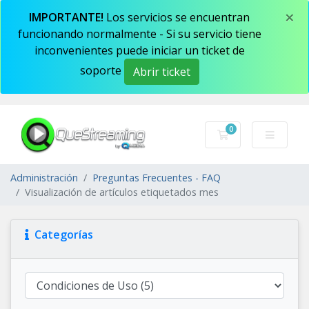
×
IMPORTANTE!
Los servicios se encuentran
funcionando normalmente - Si su servicio tiene
inconvenientes puede iniciar un ticket de
soporte
Abrir ticket
0
Carro de Pedidos
Administración
Preguntas Frecuentes - FAQ
Visualización de artículos etiquetados mes
Categorías