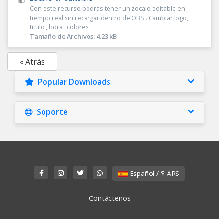
Con este recurso podras tener un zocalo editable en
tiempo real sin recargar dentro de OBS . Cambiar logo,
titulo , hora , colores .
Tamaño de Archivos: 4.23 kB
« Atrás
Popular Downloads
Soporte
Español / $ ARS
Contáctenos