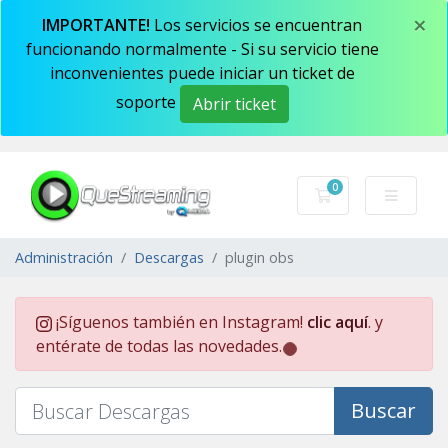
×
IMPORTANTE!
Los servicios se encuentran
funcionando normalmente - Si su servicio tiene
inconvenientes puede iniciar un ticket de
soporte
Abrir ticket
0
Carro de Pedidos
Administración
Descargas
plugin obs
¡Síguenos también en Instagram!
clic aquí
. y
entérate de todas las novedades.
Buscar