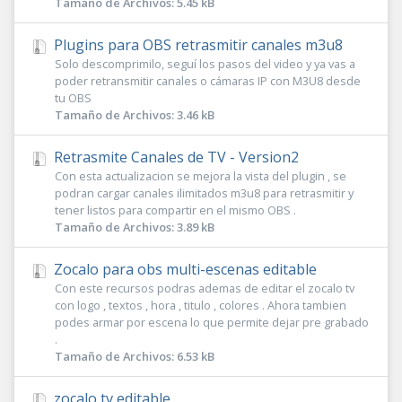
Tamaño de Archivos: 5.45 kB
Plugins para OBS retrasmitir canales m3u8
Solo descomprimilo, seguí los pasos del video y ya vas a
poder retransmitir canales o cámaras IP con M3U8 desde
tu OBS
Tamaño de Archivos: 3.46 kB
Retrasmite Canales de TV - Version2
Con esta actualizacion se mejora la vista del plugin , se
podran cargar canales ilimitados m3u8 para retrasmitir y
tener listos para compartir en el mismo OBS .
Tamaño de Archivos: 3.89 kB
Zocalo para obs multi-escenas editable
Con este recursos podras ademas de editar el zocalo tv
con logo , textos , hora , titulo , colores . Ahora tambien
podes armar por escena lo que permite dejar pre grabado
.
Tamaño de Archivos: 6.53 kB
zocalo tv editable